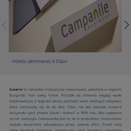
Hôtels séminaires à Dijon
Hô
Auxerre
to niewielka, malownicza miejscowość, położona w regionie
Burgundii, nad rzeką Yonne. Początki jej istnienia sięgają epoki
średniowiecza. Z tego też okresu pochodzi wiele lokalnych zabytków,
które zachowały się aż do dziś. Toteż, nie bez powodu Auxerre
otrzymało tytuł „Miasta Sztuki i Historii” w 1995 roku. Bez wątpienia
na nie zasłużyło. Ciekawostką jest to, że w przeszłości, miejscowość
została dwukrotnie odwiedzona przez Joannę d’Arc. Zmarł tutaj
także teoretyk polskiego romantyzmu oraz kronikarz powstania