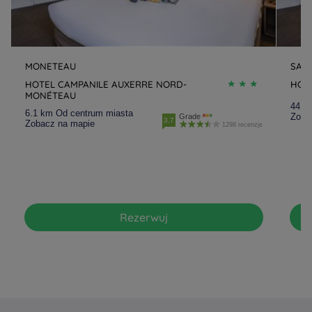
MONETEAU
SAUV
HOTEL CAMPANILE AUXERRE NORD-
HOT
MONÉTEAU
44.6
6.1 km Od centrum miasta
Zoba
Grade
3.7
Zobacz na mapie
1298 recenzje
Rezerwuj