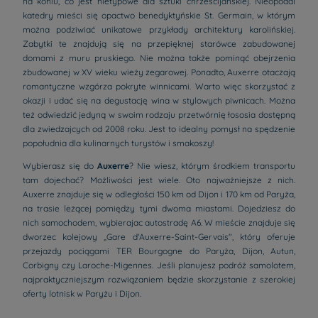
na koniu, co jest nietypowe dla sztuki chrześcijańskiej. Nieopodal
katedry mieści się opactwo benedyktyńskie St. Germain, w którym
można podziwiać unikatowe przykłady architektury karolińskiej.
Zabytki te znajdują się na przepięknej starówce zabudowanej
domami z muru pruskiego. Nie można także pominąć obejrzenia
zbudowanej w XV wieku wieży zegarowej. Ponadto, Auxerre otaczają
romantyczne wzgórza pokryte winnicami. Warto więc skorzystać z
okazji i udać się na degustację wina w stylowych piwnicach. Można
też odwiedzić jedyną w swoim rodzaju przetwórnię łososia dostępną
dla zwiedzajcych od 2008 roku. Jest to idealny pomysł na spędzenie
popołudnia dla kulinarnych turystów i smakoszy!
Wybierasz się do
Auxerre
? Nie wiesz, którym środkiem transportu
tam dojechać? Możliwości jest wiele. Oto najważniejsze z nich.
Auxerre znajduje się w odległości 150 km od Dijon i 170 km od Paryża,
na trasie leżącej pomiędzy tymi dwoma miastami. Dojedziesz do
nich samochodem, wybierajac autostradę A6. W mieście znajduje się
dworzec kolejowy „Gare d'Auxerre-Saint-Gervais", który oferuje
przejazdy pociągami TER Bourgogne do Paryża, Dijon, Autun,
Corbigny czy Laroche-Migennes. Jeśli planujesz podróż samolotem,
najpraktyczniejszym rozwiązaniem będzie skorzystanie z szerokiej
oferty lotnisk w Paryżu i Dijon.