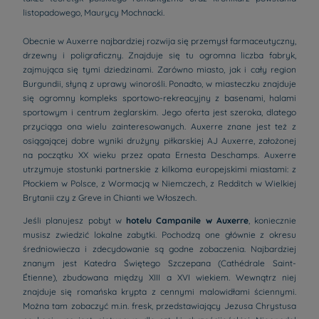
listopadowego, Maurycy Mochnacki.
Obecnie w Auxerre najbardziej rozwija się przemysł farmaceutyczny,
drzewny i poligraficzny. Znajduje się tu ogromna liczba fabryk,
zajmująca się tymi dziedzinami. Zarówno miasto, jak i cały region
Burgundii, słyną z uprawy winorośli. Ponadto, w miasteczku znajduje
się ogromny kompleks sportowo-rekreacyjny z basenami, halami
sportowym i centrum żeglarskim. Jego oferta jest szeroka, dlatego
przyciąga ona wielu zainteresowanych. Auxerre znane jest też z
osiągającej dobre wyniki drużyny piłkarskiej AJ Auxerre, założonej
na początku XX wieku przez opata Ernesta Deschamps. Auxerre
utrzymuje stostunki partnerskie z kilkoma europejskimi miastami: z
Płockiem w Polsce, z Wormacją w Niemczech, z Redditch w Wielkiej
Brytanii czy z Greve in Chianti we Włoszech.
Jeśli planujesz pobyt w
hotelu Campanile w Auxerre
, koniecznie
musisz zwiedzić lokalne zabytki. Pochodzą one głównie z okresu
średniowiecza i zdecydowanie są godne zobaczenia. Najbardziej
znanym jest Katedra Świętego Szczepana (Cathédrale Saint-
Étienne), zbudowana między XIII a XVI wiekiem. Wewnątrz niej
znajduje się romańska krypta z cennymi malowidłami ściennymi.
Można tam zobaczyć m.in. fresk, przedstawiający Jezusa Chrystusa