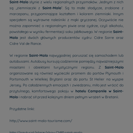
Saint-Malo
słynie z wielu regionalnych przysmaków. Jednym z nich
są „ziemniaczki z
Saint-Malo
”. Są to małe słodycze, zrobione z
marcepanu, przypominające kształtem i kolorem ziemniaki. Innym
specjałem są wytrawne naleśniki z mąki gryczanej. Oczywiście nie
można zapomnieć o regionalnym piwie oraz cydrze, czyli alkoholu,
powstałego w wyniku fermentacji soku jabłkowego. W regionie
Saint-
Malo
jest dwóch głównych producentów cydru: Cidre Sorre oraz
Cidre Val de Rance.
W regionie
Saint-Malo
najwygodniej poruszać się samochodem lub
autobusami. Autobusy kursują codziennie pomiędzy najważniejszymi
miastami i obiektami turystycznymi regionu. Z
Saint-Malo
organizowane są również wycieczki promem do portów Plymouth i
Portsmouth w Wielkiej Brytanii oraz do portu St Helier na wyspie
Jersey. Po całodziennych emocjach i zwiedzaniu, miło jest wrócić do
przytulnego, komfortowego pokoju w
hotelu Campanile w Saint-
Malo
i nabrać sił przed kolejnym dniem pełnym wrażeń w Bretanii.
Przydatne linki:
http://www.saint-malo-tourisme.com/
http://navtur.pl/place/show/2481,saint-malo