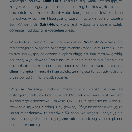
Wewnątrz murów
Saint-Malo
znajduje się wiele interesujących
zabytków historycznych i architektonicznych. Niezwykle pięknie
prezentuje się zamek
Saint-Malo
, który obecnie jest siedzibą
merostwa. W centrum historycznej części miasta wznosi się katedra
Saint-Vincent de
Saint-Malo
, która jest widoczna z daleka dzięki
górującej nad dachami kościelnej wieży.
W odległości około 50 km na wschód od
Saint-Malo
wznosi się
majestatyczne Wzgórze Świętego Michała (Mont Saint-Michel). Jest
to skalista wyspa, połączona z lądem długą na 1800 metrów groblą,
na której wybudowano Sanktuarium Michała Archanioła. Przepiękna
architektura sanktuarium, zapierająca w dech piersiach zatoka z
silnymi prądami morskimi sprawiają, że miejsce to jest odwiedzane
przez ponad 3 miliony osób rocznie.
Wzgórze Świętego Michała zostało jako całość uznane za
historyczny zabytek Francji, a od 1979 roku wpisane jest na listę
światowego dziedzictwa ludzkości UNESCO. Miasteczko na wzgórzu
rozwinęło się wzdłuż jednej ulicy głównej. Oficjalne dane wskazują, że
liczba mieszkańców to zaledwie 50 osób. Na wzgórzu znajdują się
również udogodnienia turystyczne takie jak sklepy z pamiątkami,
hotele i restauracje.