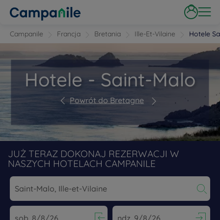
Campanile
Francja
Bretania
Ille-Et-Vilaine
Hotele Sa
Hotele - Saint-Malo
Powrót do Bretagne
JUŻ TERAZ DOKONAJ REZERWACJI W
NASZYCH HOTELACH CAMPANILE