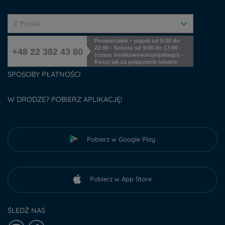
Z Polski
Poniedziałek – piątek od 8:00 do
22:00 - Sobota od 9:00 do 17:00 -
+48 22 382 43 80
(czasu środkowoeuropejskiego) -
Koszt jak za połączenie lokalne
SPOSOBY PŁATNOŚCI
W DRODZE? POBIERZ APLIKACJĘ!
Pobierz w Google Play
Pobierz w App Store
ŚLEDŹ NAS