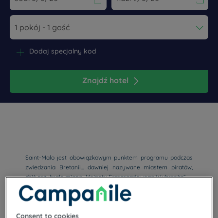
Navigate forward to interact with the calendar and select a dat
Navigate backward to interact wi
Dodaj specjalny kod
Znajdź hotel
Saint-Malo jest obowiązkowym punktem programu podczas
zwiedzania Bretanii… dawniej nazywane miastem piratów,
dziś przybrało miano „klejnotu Szmaragdowego Wybrzeża”.
Consent to cookies