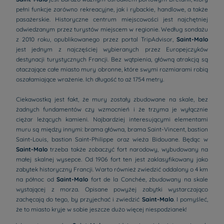
pełni funkcje zarówno rekreacyjne, jak i rybackie, handlowe, a także
pasażerskie. Historyczne centrum miejscowości jest najchętniej
odwiedzanym przez turystów miejscem w regionie. Według sondażu
z 2010 roku, opublikowanego przez portal TripAdvisor,
Saint-Malo
jest jednym z najczęściej wybieranych przez Europejczyków
destynacji turystycznych Francji. Bez wątpienia, główną atrakcją są
otaczające całe miasto mury obronne, które swymi rozmiarami robią
oszałamiające wrażenie. Ich długość to aż 1754 metry.
Ciekawostką jest fakt, że mury zostały zbudowane na skale, bez
żadnych fundamentów czy wzmocnień i że trzyma je wyłącznie
ciężar leżących kamieni. Najbardziej interesującymi elementami
muru są między innymi: brama główna, brama Saint-Vincent, bastion
Saint-Louis, bastion Saint-Philippe oraz wieża Bidouane. Będąc w
Saint-Malo
trzeba także zobaczyć fort narodowy, wybudowany na
małej skalnej wysepce. Od 1906 fort ten jest zaklasyfikowany jako
zabytek historyczny Francji. Warto również zwiedzić oddalony o 4 km
na północ od
Saint-Malo
fort de la Conchée, zbudowany na skale
wystającej z morza. Opisane powyżej zabytki wystarczająco
zachęcają do tego, by przyjechać i zwiedzić
Saint-Malo
. I pomyśleć,
że to miasto kryje w sobie jeszcze dużo więcej niespodzianek!