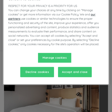
RESPECT FOR YOUR PRIVACY IS A PRIORITY FOR US
Nasze hotele Saint-Malo
You can change your choices at any time by clicking on "Manage
Ciesz się komfortem pokoi Campanile w Saint-Malo. W
cookies" or get more information via our Cookie Policy. We and
our
zależności od obiektu będziesz mieć do dyspozycji
partners
use cookies or similar technologies to ensure the proper
prywatny parking, sale konferencyjne, restauracje z
functioning and security of the site, improve your experience, offer you
personalized advertising and content, produce statistics and audience
samoobsługowymi bufetami lub daniami do wyboru z
measurements to evaluate their performance, and share content on
karty, a także wieczorną rozrywkę.
social networks. You can accept all cookies by selecting "Accept and
close" or set your preferences by cookie purpose. By selecting "Decline
cookies," only cookies necessary for the site's operation will be placed.
Lista
Mapa
Manage cookies
O
d
k
r
y
j
i
n
n
e
m
a
r
k
i
L
o
u
v
r
e
H
o
t
e
l
s
G
r
o
u
Odnowiony hotel
Decline cookies
Accept and close