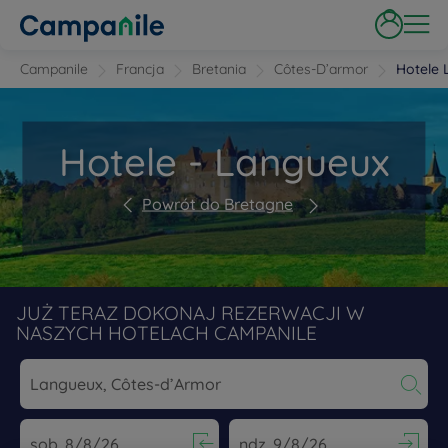
Campanile
Francja
Bretania
Côtes-D’armor
Hotele
Hotele - Langueux
Powrót do Bretagne
JUŻ TERAZ DOKONAJ REZERWACJI W
NASZYCH HOTELACH CAMPANILE