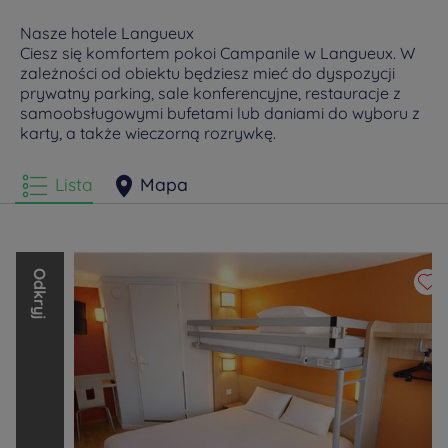
Nasze hotele Langueux
Ciesz się komfortem pokoi Campanile w Langueux. W
zależności od obiektu będziesz mieć do dyspozycji
prywatny parking, sale konferencyjne, restauracje z
samoobsługowymi bufetami lub daniami do wyboru z
karty, a także wieczorną rozrywkę.
Lista
Mapa
O
d
k
r
y
j
i
n
n
e
m
a
r
k
i
L
o
u
v
r
e
H
o
t
e
l
s
G
r
o
u
p