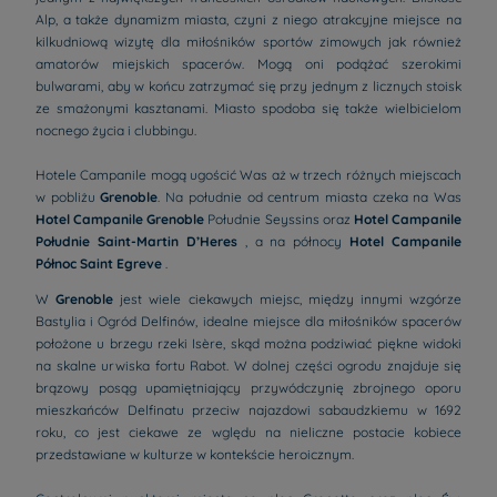
Alp, a także dynamizm miasta, czyni z niego atrakcyjne miejsce na
kilkudniową wizytę dla miłośników sportów zimowych jak również
amatorów miejskich spacerów. Mogą oni podążać szerokimi
bulwarami, aby w końcu zatrzymać się przy jednym z licznych stoisk
ze smażonymi kasztanami. Miasto spodoba się także wielbicielom
nocnego życia i clubbingu.
Hotele Campanile mogą ugościć Was aż w trzech różnych miejscach
w pobliżu
Grenoble
. Na południe od centrum miasta czeka na Was
Hotel Campanile Grenoble
Południe Seyssins oraz
Hotel Campanile
Południe Saint-Martin D’Heres
, a na północy
Hotel Campanile
Północ Saint Egreve
.
W
Grenoble
jest wiele ciekawych miejsc, między innymi wzgórze
Bastylia i Ogród Delfinów, idealne miejsce dla miłośników spacerów
położone u brzegu rzeki Isère, skąd można podziwiać piękne widoki
na skalne urwiska fortu Rabot. W dolnej części ogrodu znajduje się
brązowy posąg upamiętniający przywódczynię zbrojnego oporu
mieszkańców Delfinatu przeciw najazdowi sabaudzkiemu w 1692
roku, co jest ciekawe ze wględu na nieliczne postacie kobiece
przedstawiane w kulturze w kontekście heroicznym.