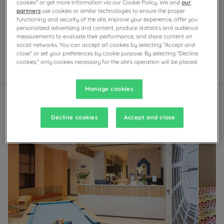
cookies" or get more information via our Cookie Policy. We and
our
Ciesz się komfortem pokoi Campanile w Grenoble. W
partners
use cookies or similar technologies to ensure the proper
zależności od obiektu będziesz mieć do dyspozycji
functioning and security of the site, improve your experience, offer you
prywatny parking, sale konferencyjne, restauracje z
personalized advertising and content, produce statistics and audience
measurements to evaluate their performance, and share content on
samoobsługowymi bufetami lub daniami do wyboru z
social networks. You can accept all cookies by selecting "Accept and
karty, a także wieczorną rozrywkę.
close" or set your preferences by cookie purpose. By selecting "Decline
cookies," only cookies necessary for the site's operation will be placed.
Lista
Mapa
Manage cookies
Decline cookies
Accept and close