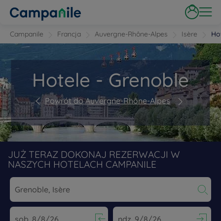
Campanile
Francja
Auvergne-Rhône-Alpes
Isère
Ho
Hotele - Grenoble
Powrót do Auvergne-Rhône-Alpes
JUŻ TERAZ DOKONAJ REZERWACJI W
NASZYCH HOTELACH CAMPANILE