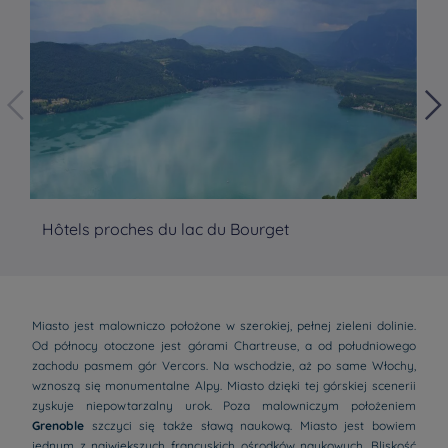
Hôtels proches du lac du Bourget
Hô
Miasto jest malowniczo położone w szerokiej, pełnej zieleni dolinie.
Od północy otoczone jest górami Chartreuse, a od południowego
zachodu pasmem gór Vercors. Na wschodzie, aż po same Włochy,
wznoszą się monumentalne Alpy. Miasto dzięki tej górskiej scenerii
zyskuje niepowtarzalny urok. Poza malowniczym położeniem
Grenoble
szczyci się także sławą naukową. Miasto jest bowiem
jednym z największych francuskich ośrodków naukowych. Bliskość