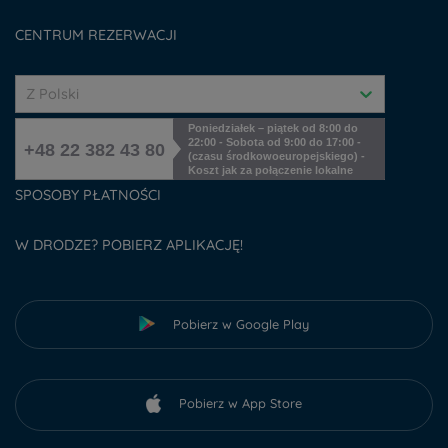
Cookies management
CENTRUM REZERWACJI
Z Polski
Poniedziałek – piątek od 8:00 do
22:00 - Sobota od 9:00 do 17:00 -
+48 22 382 43 80
(czasu środkowoeuropejskiego) -
Koszt jak za połączenie lokalne
SPOSOBY PŁATNOŚCI
W DRODZE? POBIERZ APLIKACJĘ!
Pobierz w Google Play
Pobierz w App Store