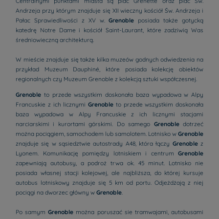
Centralnymi punktami miasta są plac Grenette oraz plac Św.
Andrzeja przy którym znajduje się XII wieczny kościół Św. Andrzeja i
Pałac Sprawiedliwości z XV w.
Grenoble
posiada także gotycką
katedrę Notre Dame i kościół Saint-Laurant, które zadziwią Was
średniowieczną architekturą.
W mieście znajduje się także kilka muzeów godnych odwiedzenia na
przykład Muzeum Dauphiné, które posiada kolekcję obiektów
regionalnych czy Muzeum Grenoble z kolekcją sztuki współczesnej.
Grenoble
to przede wszystkim doskonała baza wypadowa w Alpy
Francuskie z ich licznymi
Grenoble
to przede wszystkim doskonała
baza wypadowa w Alpy Francuskie z ich licznymi stacjami
narciarskimi i kurortami górskimi. Do samego
Grenoble
dotrzeć
można pociągiem, samochodem lub samolotem. Lotnisko w
Grenoble
znajduje się w sąsiedztwie autostrady A48, która łączy
Grenoble
z
Lyonem. Komunikację pomiędzy lotniskiem i centrum
Grenoble
zapewniają autobusy, a podroż trwa ok. 45 minut. Lotnisko nie
posiada własnej stacji kolejowej, ale najbliższa, do której kursuje
autobus lotniskowy znajduje się 5 km od portu. Odjeżdżają z niej
pociągi na dworzec główny w
Grenoble
.
Po samym
Grenoble
można poruszać sie tramwajami, autobusami