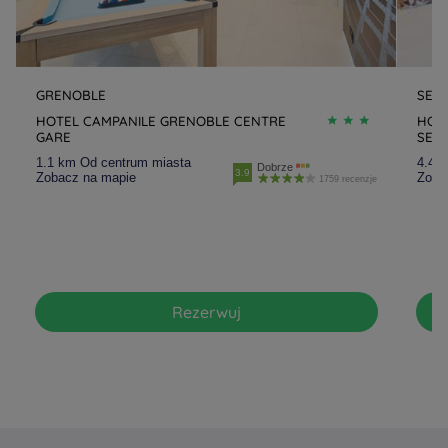
GRENOBLE
SEYS
HOTEL CAMPANILE GRENOBLE CENTRE
HOTE
GARE
SEYS
1.1 km Od centrum miasta
4.4 
Dobrze
3.9
Zobacz na mapie
Zoba
1759 recenzje
Rezerwuj