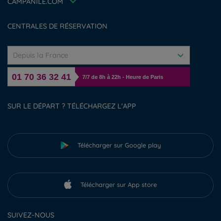
Déclaration d'accessibilité
CAMPANILE.COM
Gérer les cookies
CENTRALES DE RÉSERVATION
Depuis la France
01 70 36 32 41
7/7 de 8h à 22h - Heure de Paris
SUR LE DÉPART ? TÉLÉCHARGEZ L'APP
Télécharger sur Google play
Télécharger sur App store
SUIVEZ-NOUS