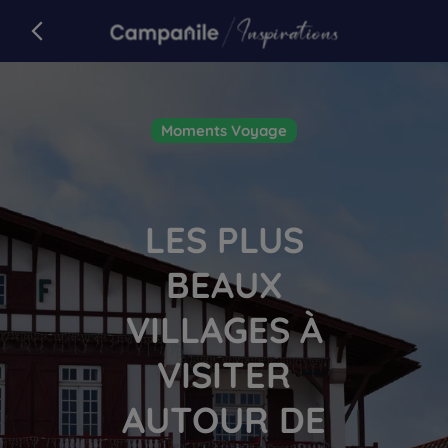
Campanile
retour sur campanile.com
Article
Moments Voyage
LES PLUS
BEAUX
VILLAGES À
VISITER
AUTOUR DE