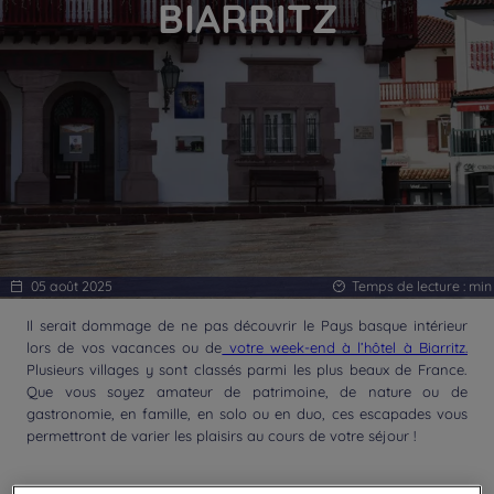
BIARRITZ
05 août 2025
Temps de lecture :
min
Il serait dommage de ne pas découvrir le Pays basque intérieur
lors de vos vacances ou de
votre week-end à l’hôtel à Biarritz.
Plusieurs villages y sont classés parmi les plus beaux de France.
Que vous soyez amateur de patrimoine, de nature ou de
gastronomie, en famille, en solo ou en duo, ces escapades vous
permettront de varier les plaisirs au cours de votre séjour !