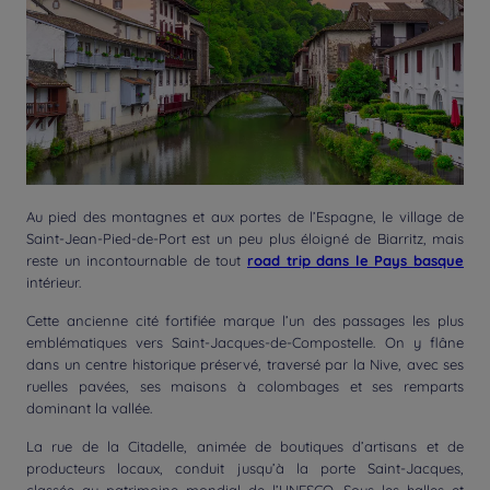
Au pied des montagnes et aux portes de l’Espagne, le village de
Saint-Jean-Pied-de-Port est un peu plus éloigné de Biarritz, mais
reste un incontournable de tout
road trip dans le Pays basque
intérieur.
Cette ancienne cité fortifiée marque l’un des passages les plus
emblématiques vers Saint-Jacques-de-Compostelle. On y flâne
dans un centre historique préservé, traversé par la Nive, avec ses
ruelles pavées, ses maisons à colombages et ses remparts
dominant la vallée.
La rue de la Citadelle, animée de boutiques d’artisans et de
producteurs locaux, conduit jusqu’à la porte Saint-Jacques,