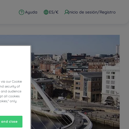
Ayuda
ES/€
Inicio de sesión/Registro
 via our Cookie
nd security of
cs and audience
t all cookies
okies," only
 and close