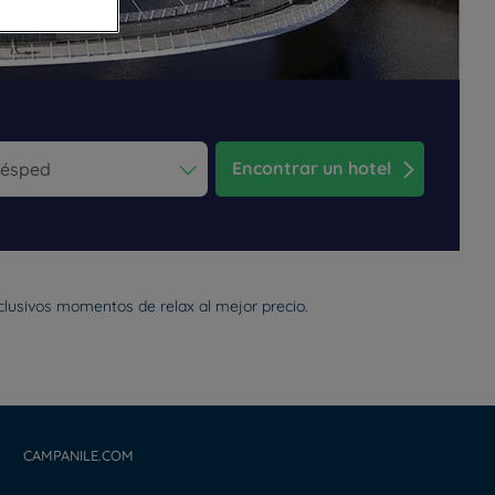
Encontrar un hotel
ess the question mark key to get the keyboard shortcuts for changi
dar and select a date. Press the question mark key to get the keyb
xclusivos momentos de relax al mejor precio.
CAMPANILE.COM