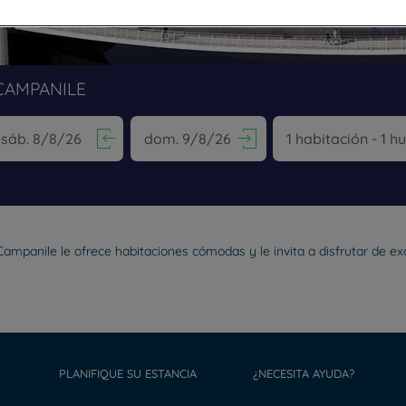
CAMPANILE
vigate forward to interact with the calendar and select a date. Pr
Navigate backward to interact with the calen
Campanile le ofrece habitaciones cómodas y le invita a disfrutar de e
PLANIFIQUE SU ESTANCIA
¿NECESITA AYUDA?