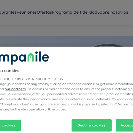
aurantes
Reuniones
Ofertas
Programa de fidelidad
Sobre nosotros
to cookies
astle
R YOUR PRIVACY IS A PRIORITY FOR US
nge your choices at any time by clicking on "Manage cookies" or get more information
and
our partners
use cookies or similar technologies to ensure the proper functioning a
prove your experience, offer you personalized advertising and content, produce statisti
s to evaluate their performance, and share content on social networks. You can accep
 "Accept and close" or set your preferences by cookie purpose. By selecting "Decline co
ssary for the site's operation will be placed.
 cookies
Decline cookies
Accept