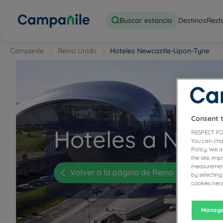
Buscar estancia
Destinos
Rest
Campanile
Reino Unido
Hoteles Newcastle-Upon-Tyne
Consent 
Hoteles a Newc
RESPECT FO
You can cha
Policy. We 
the site, im
measurement
Volver a la página de Reino Unido
by selecting
cookies nece
Manage