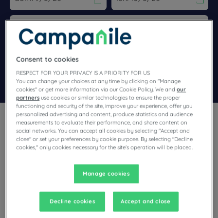
Navigate forward to interact with the calendar and select a dat
Navigate backward to interact wi
Añadir un código especial
Consent to cookies
RESPECT FOR YOUR PRIVACY IS A PRIORITY FOR US
Encontrar un hotel
You can change your choices at any time by clicking on "Manage
cookies" or get more information via our Cookie Policy. We and
our
partners
use cookies or similar technologies to ensure the proper
functioning and security of the site, improve your experience, offer you
personalized advertising and content, produce statistics and audience
measurements to evaluate their performance, and share content on
social networks. You can accept all cookies by selecting "Accept and
close" or set your preferences by cookie purpose. By selecting "Decline
cookies," only cookies necessary for the site's operation will be placed.
¿Tiene previsto visitar Vendée y busca un hotel? Campanile le
ofrece habitaciones cómodas y le invita a disfrutar de
exclusivos momentos de relax al mejor precio.
Manage cookies
Decline cookies
Accept and close