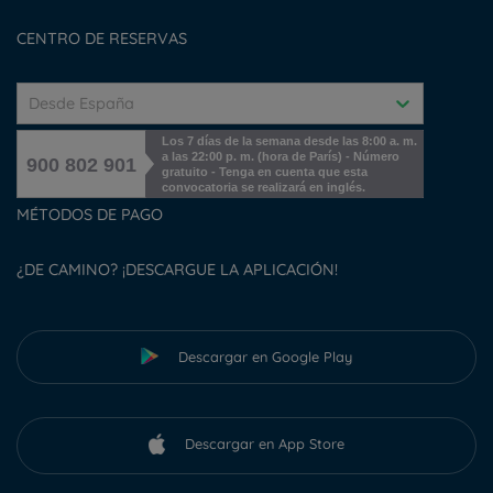
Cookies management
CENTRO DE RESERVAS
Desde España
Los 7 días de la semana desde las 8:00 a. m.
a las 22:00 p. m. (hora de París) - Número
900 802 901
gratuito - Tenga en cuenta que esta
convocatoria se realizará en inglés.
MÉTODOS DE PAGO
¿DE CAMINO? ¡DESCARGUE LA APLICACIÓN!
Descargar en Google Play
Descargar en App Store