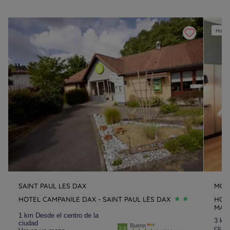
Hotel
SAINT PAUL LES DAX
MON
HOTEL CAMPANILE DAX - SAINT PAUL LÈS DAX
HOT
MAR
1 km Desde el centro de la
3 km 
ciudad
Bueno
ciud
3.9