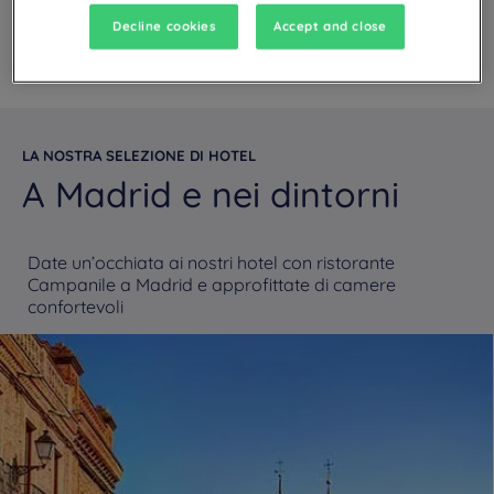
Decline cookies
Accept and close
LA NOSTRA SELEZIONE DI HOTEL
A Madrid e nei dintorni
Date un’occhiata ai nostri hotel con ristorante
Campanile a Madrid e approfittate di camere
confortevoli