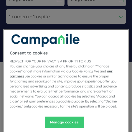
Navigate forward to interact with the calendar and select a dat
Navigate backward to interact wi
Aggiungi un codice speciale
Trova un hotel
Consent to cookies
RESPECT FOR YOUR PRIVACY IS A PRIORITY FOR US
You can change your choices at any time by clicking on "Manage
cookies" or get more information via our Cookie Policy. We and
our
partners
use cookies or similar technologies to ensure the proper
functioning and security of the site, improve your experience, offer you
personalized advertising and content, produce statistics and audience
measurements to evaluate their performance, and share content on
Preparate i vostri bagagli per Madrid, una città vivace e
social networks. You can accept all cookies by selecting "Accept and
cosmopolita, con un importante patrimonio architettonico e
close" or set your preferences by cookie purpose. By selecting "Decline
cookies," only cookies necessary for the site's operation will be placed.
culturale. Prenotate la vostra camera presso l’Hotel
Campanile Madrid-Alcalá de Henares a 3 stelle, situato a 38
km dalla capitale spagnola. Sala riunioni, Wi-Fi gratuito e
Manage cookies
buffet illimitato: la nostra accogliente struttura ha tutto ciò di
cui avete bisogno per un soggiorno di successo!