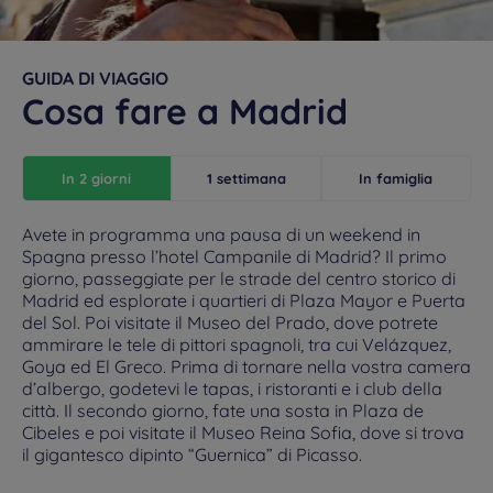
GUIDA DI VIAGGIO
Cosa fare a Madrid
In 2 giorni
1 settimana
In famiglia
Avete in programma una pausa di un weekend in
Spagna presso l’hotel Campanile di Madrid? Il primo
giorno, passeggiate per le strade del centro storico di
Madrid ed esplorate i quartieri di Plaza Mayor e Puerta
del Sol. Poi visitate il Museo del Prado, dove potrete
ammirare le tele di pittori spagnoli, tra cui Velázquez,
Goya ed El Greco. Prima di tornare nella vostra camera
d’albergo, godetevi le tapas, i ristoranti e i club della
città. Il secondo giorno, fate una sosta in Plaza de
Cibeles e poi visitate il Museo Reina Sofia, dove si trova
il gigantesco dipinto “Guernica” di Picasso.
Hotels in Manchester
Hotels in Liverpool