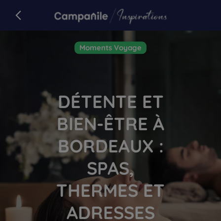
Campanile
retour sur campanile.com
Article
Moments Voyage
DÉTENTE ET
BIEN-ÊTRE À
BORDEAUX :
SPAS,
THERMES ET
ADRESSES