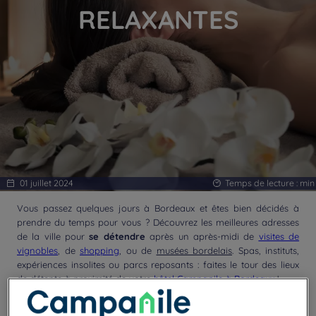
RELAXANTES
01 juillet 2024
Temps de lecture :
min
Vous passez quelques jours à Bordeaux et êtes bien décidés à
prendre du temps pour vous ? Découvrez les meilleures adresses
de la ville pour
se détendre
après un après-midi de
visites de
vignobles
, de
shopping
, ou de
musées bordelais
. Spas, instituts,
expériences insolites ou parcs reposants : faites le tour des lieux
de détente à proximité de votre
hôtel Campanile à Bordeaux
!