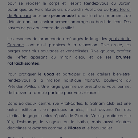
pour se reposer le corps et l’esprit. Rendez-vous au Jardin
botanique, au Parc Bordelais, au Jardin Public ou au
Parc Floral
de Bordeaux
pour une
promenade
tranquille et des moments de
détente dans un environnement ombragé au bord de l’eau. Des
havres de paix au centre de la ville !
Les espaces de promenade aménagés le long des
quais de la
Garonne
sont aussi propices à la relaxation. Rive droite, les
berges sont plus sauvages et végétalisées. Rive gauche, profitez
de l’effet apaisant du miroir d’eau et de ses
brumes
rafraîchissantes
.
Pour pratiquer le
yoga
et participer à des ateliers bien-être,
rendez-vous à la maison holistique Mana’O, boulevard du
Président-Wilson. Une large gamme de prestations vous permet
de trouver la formule parfaite pour vous relaxer !
Dans Bordeaux centre, rue Vital-Carles, la Satnam Club est une
autre institution : en quelques années, il est devenu l’un des
studios de yoga les plus réputés de Gironde. Vous y pratiquerez le
Yin, l’ashtanga, le vinyasa ou le hatha, mais aussi d’autres
disciplines relaxantes comme le
Pilates
et le body ballet.