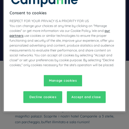
Navigate forward to interact with the calendar and select a dat
Navigate backward to interact wi
Consent to cookies
RESPECT FOR YOUR PRIVACY IS A PRIORITY FOR US
You can change your choices at any time by clicking on "Manage
Aggiungi un codice speciale
cookies" or get more information via our Cookie Policy. We and
our
partners
use cookies or similar technologies to ensure the proper
functioning and security of the site, improve your experience, offer you
personalized advertising and content, produce statistics and audience
Trova un hotel
measurements to evaluate their performance, and share content on
social networks. You can accept all cookies by selecting "Accept and
close" or set your preferences by cookie purpose. By selecting "Decline
cookies," only cookies necessary for the site's operation will be placed.
Manage cookies
Durante la vostra vacanza nel Regno Unito, fermatevi a
Decline cookies
Accept and close
Swindon, a metà strada tra Bristol e Oxford! Apprezzerete
questa città tradizionale e moderna, con un ricco patrimonio
storico. Troverete molti negozi, ristoranti e bar, vicini a
magnifici palazzi. Scoprite i nostri hotel Campanile a 3 stelle,
con parcheggio, buffet illimitato e sala riunioni!