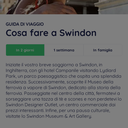
GUIDA DI VIAGGIO
Cosa fare a Swindon
In 2 giorni
1 settimana
In famiglia
Iniziate il vostro breve soggiorno a Swindon, in
Inghilterra, con gli hotel Campanile visitando Lydiard
Park, un parco paesaggistico che ospita una splendida
residenza. Successivamente, scoprite il Museo della
ferrovia a vapore di Swindon, dedicato alla storia della
ferrovia. Passeggiate nel centro della città, fermatevi a
sorseggiare una tazza di tè e scones e non perdetevi lo
Swindon Designer Outlet, un centro commerciale dai
prezzi interessanti. Infine, per una pausa culturale,
visitate lo Swindon Museum & Art Gallery.
Hotels in Manchester
Hotels in Liverpool