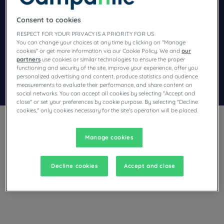
Navigate forward to interact with the calendar and select a dat
Navigate backward to interact wi
Consent to cookies
RESPECT FOR YOUR PRIVACY IS A PRIORITY FOR US
You can change your choices at any time by clicking on "Manage
cookies" or get more information via our Cookie Policy. We and
our
Aggiungi un codice speciale
partners
use cookies or similar technologies to ensure the proper
functioning and security of the site, improve your experience, offer you
personalized advertising and content, produce statistics and audience
Trova un hotel
measurements to evaluate their performance, and share content on
social networks. You can accept all cookies by selecting "Accept and
close" or set your preferences by cookie purpose. By selecting "Decline
cookies," only cookies necessary for the site's operation will be placed.
Manage cookies
State pianificando un viaggio ad Arnhem e state cercando un
Decline cookies
Accept and close
hotel? Campanile vi offre camere confortevoli e vi invita a
fare una pausa rilassante al miglior prezzo!