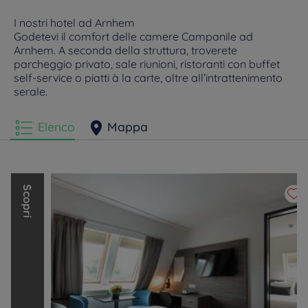
I nostri hotel ad Arnhem
Godetevi il comfort delle camere Campanile ad
Arnhem. A seconda della struttura, troverete
parcheggio privato, sale riunioni, ristoranti con buffet
self-service o piatti à la carte, oltre all’intrattenimento
serale.
Elenco
Mappa
S
c
o
p
r
i
g
l
i
a
l
t
r
i
m
a
r
c
h
i
d
i
L
o
u
v
r
e
H
o
t
e
l
s
G
r
o
u
p