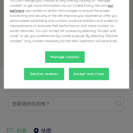
You can change your choices at any time by clicking on "Manage
cookies" or get more information via our Cookie Policy. We and
our
partners
use cookies or similar technologies to ensure the proper
functioning and security of the site, improve your experience, offer you
personalized advertising and content, produce statistics and audience
measurements to evaluate their performance, and share content on
social networks. You can accept all cookies by selecting "Accept and
close" or set your preferences by cookie purpose. By selecting "Decline
cookies," only cookies necessary for the site's operation will be placed.
使用此优惠预订
Manage cookies
Decline cookies
Accept and close
特色酒店
列表
地图