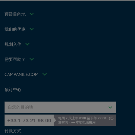
沉阳康铂酒店
个人数据政策
无锡康铂酒店
优惠/家庭
顶级目的地
Cookie 政策
西安康铂酒店
会员费率
Flavours Instant Benefit 通用使用条款和条件
徐州康铂酒店
针对专业人员的解决方案
我们的优惠
条款和条件
Bloomy Days
条款和条件
Family
规划入住
Tax Policy
我的预订
招贤纳士
会议和活动
需要帮助？
Louvre Hotels Group
常见问答
Jin Jiang International
联系我们
Accessibility Statement
CAMPANILE.COM
Cookies management
预订中心
自您的目的地
每周 7 天上午 8:00 至下午 22:00 （巴
+33 1 73 21 98 00
黎时间）— 本地电话费用
付款方式