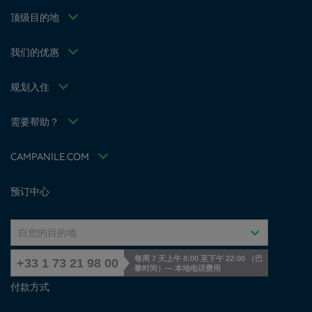
个人数据政策
无锡康铂酒店
优惠/家庭
顶级目的地
Cookie 政策
西安康铂酒店
会员费率
Flavours Instant Benefit 通用使用条款和条件
徐州康铂酒店
针对专业人员的解决方案
我们的优惠
条款和条件
Bloomy Days
条款和条件
Family
规划入住
Tax Policy
我的预订
招贤纳士
会议和活动
需要帮助？
Louvre Hotels Group
常见问答
Jin Jiang International
联系我们
Accessibility Statement
CAMPANILE.COM
Cookies management
预订中心
自您的目的地
每周 7 天上午 8:00 至下午 22:00 （巴
+33 1 73 21 98 00
黎时间）— 本地电话费用
付款方式