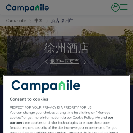
Campanile
中国
酒店 徐州市
徐州酒店
返回中国页面
立即在康铂上预订我们的酒店客房
Consent to cookies
RESPECT FOR YOUR PRIVACY IS A PRIORITY FOR US
You can change your choices at any time by clicking on "Manage
cookies" or get more information via our Cookie Policy. We and
our
partners
use cookies or similar technologies to ensure the proper
functioning and security of the site, improve your experience, offer you
personalized advertising and content, produce statistics and audience