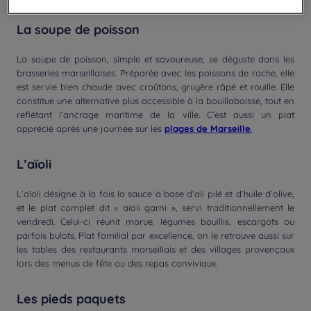
La soupe de poisson
La soupe de poisson, simple et savoureuse, se déguste dans les
brasseries marseillaises. Préparée avec les poissons de roche, elle
est servie bien chaude avec croûtons, gruyère râpé et rouille. Elle
constitue une alternative plus accessible à la bouillabaisse, tout en
reflétant l’ancrage maritime de la ville. C’est aussi un plat
apprécié après une journée sur les
plages de Marseille
.
L’aïoli
L’aïoli désigne à la fois la sauce à base d’ail pilé et d’huile d’olive,
et le plat complet dit « aïoli garni », servi traditionnellement le
vendredi. Celui-ci réunit morue, légumes bouillis, escargots ou
parfois bulots. Plat familial par excellence, on le retrouve aussi sur
les tables des restaurants marseillais et des villages provençaux
lors des menus de fête ou des repas conviviaux.
Les pieds paquets