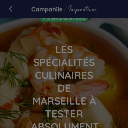
Campanile
retour sur campanile.com
Article
Moments Gourmand
LES
SPÉCIALITÉS
CULINAIRES
DE
MARSEILLE À
TESTER
ABSOLUMENT