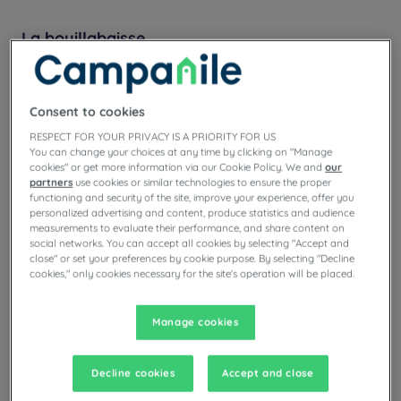
La bouillabaisse
Plat emblématique de Marseille, la bouillabaisse rassemble
plusieurs variétés de poissons de roche cuits avec des herbes et
Consent to cookies
du safran, accompagnés de croûtons tartinés de rouille. Souvent
servie dans les
meilleurs restaurants
, elle reste une véritable
RESPECT FOR YOUR PRIVACY IS A PRIORITY FOR US
institution culinaire. Chaque établissement possède sa recette,
You can change your choices at any time by clicking on "Manage
mais le principe reste celui d’une soupe de poissons généreuse,
cookies" or get more information via our Cookie Policy. We and
our
partners
use cookies or similar technologies to ensure the proper
conviviale et profondément liée aux traditions maritimes de la
functioning and security of the site, improve your experience, offer you
ville.
personalized advertising and content, produce statistics and audience
measurements to evaluate their performance, and share content on
social networks. You can accept all cookies by selecting "Accept and
La soupe au pistou
close" or set your preferences by cookie purpose. By selecting "Decline
cookies," only cookies necessary for the site's operation will be placed.
Originaire de Provence, la soupe au pistou marie légumes d’été,
pâtes et haricots, parfumés par une sauce à base d’ail, de basilic
et d’huile d’olive. Ce plat convivial est servi chaud ou tiède, selon
Manage cookies
la saison. Moins célèbre que la bouillabaisse, il reste pourtant
incontournable pour comprendre la richesse de la cuisine
Decline cookies
Accept and close
provençale traditionnelle, dans laquelle le végétal tient une place
centrale.