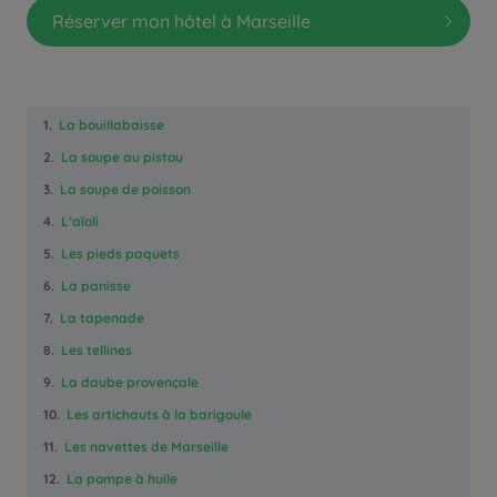
Réserver mon hôtel à Marseille
1.
La bouillabaisse
2.
La soupe au pistou
3.
La soupe de poisson
4.
L’aïoli
5.
Les pieds paquets
6.
La panisse
7.
La tapenade
8.
Les tellines
9.
La daube provençale
10.
Les artichauts à la barigoule
11.
Les navettes de Marseille
12.
La pompe à huile