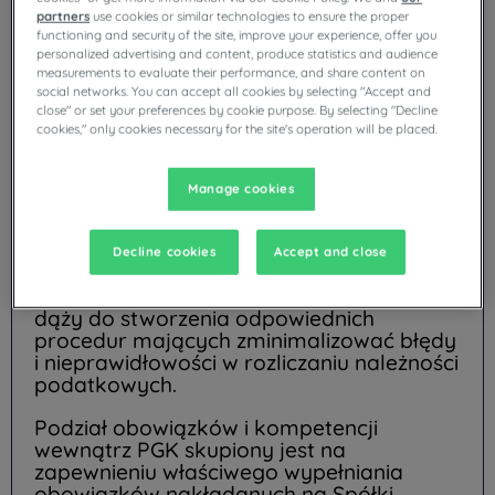
PGK Louvre Hotels traktuje zobowiązania
partners
use cookies or similar technologies to ensure the proper
podatkowe jako część społecznej
functioning and security of the site, improve your experience, offer you
odpowiedzialności biznesu. PGK Louvre
personalized advertising and content, produce statistics and audience
Hotels stawia sobie jako priorytet
measurements to evaluate their performance, and share content on
spłacanie zobowiązań podatkowych we
social networks. You can accept all cookies by selecting "Accept and
close" or set your preferences by cookie purpose. By selecting "Decline
właściwej kwocie oraz terminie,
cookies," only cookies necessary for the site's operation will be placed.
wynikającym z przepisów prawa. Zgodnie
z przekonaniem, że płacenie podatków w
odpowiedniej wysokości i w odpowiednim
Manage cookies
czasie stanowi należny zwrot części zysku
do społeczeństwa, w którym funkcjonuje i
którego zasoby wykorzystuje. Polityka
Decline cookies
Accept and close
PGK Louvre Hotels zakłada unikanie
agresywnej optymalizacji podatkowej i
dąży do stworzenia odpowiednich
procedur mających zminimalizować błędy
i nieprawidłowości w rozliczaniu należności
podatkowych.
Podział obowiązków i kompetencji
wewnątrz PGK skupiony jest na
zapewnieniu właściwego wypełniania
obowiązków nakładanych na Spółki